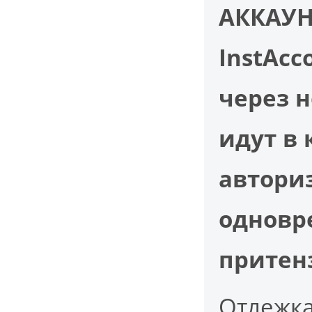
АККАУН
InstAcc
через н
идут в 
автори
одновр
притен
Отлежка