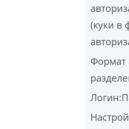
авториз
(куки в 
авториз
Формат 
разделе
Логин:П
Настрой